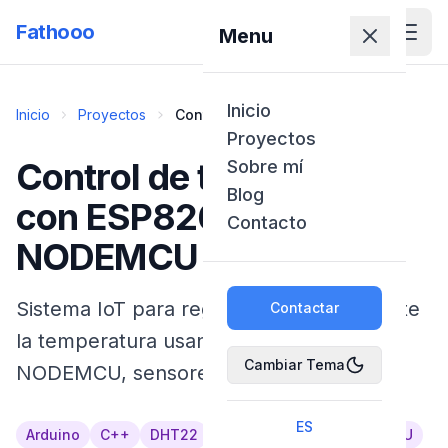
Fathooo
Menu
Inicio
Inicio
Proyectos
Control de temperatura con
ESP8266 NODEMCU
Proyectos
Control de temperatura
Sobre mí
Blog
con ESP8266
Contacto
NODEMCU
Sistema IoT para regular automáticamente
Contactar
la temperatura usando ESP8266
Cambiar Tema
NODEMCU, sensores y módulo relé.
ES
Arduino
C++
DHT22
ESP8266
IoT
NodeMCU