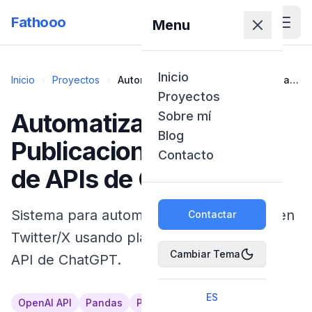
Fathooo
Menu
Inicio
Inicio
Proyectos
Automatización de Publicaciones a
través de APIs de Chat GPT
Proyectos
Automatización de
Sobre mí
Blog
Publicaciones a través
Contacto
de APIs de Chat GPT
Sistema para automatizar publicaciones en
Contactar
Twitter/X usando plantillas dinámicas y la
Cambiar Tema
API de ChatGPT.
ES
OpenAI API
Pandas
Python
Schedule