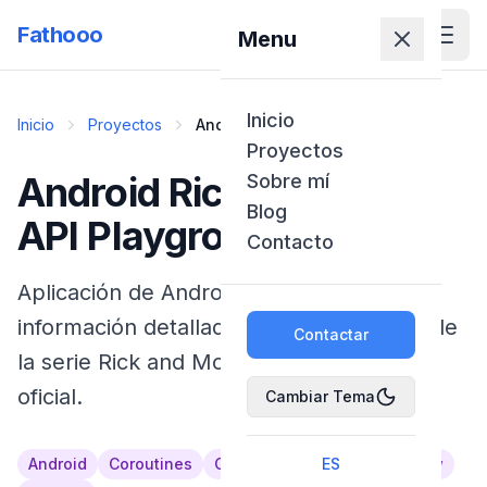
Fathooo
Menu
Inicio
Inicio
Proyectos
Android Rick and Morty API
Playground
Proyectos
Android Rick and Morty
Sobre mí
Blog
API Playground
Contacto
Aplicación de Android que muestra
información detallada de los personajes de
Contactar
la serie Rick and Morty utilizando la API
oficial.
Cambiar Tema
Android
Coroutines
Glide
Kotlin
ES
RecyclerView