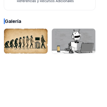
Referencias y Recursos Adicionales
Galería
Evolución de los LLMs con código
Un robot escribiendo en un comput