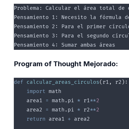
Problema: Calcular el área total de 
Pensamiento 1: Necesito la fórmula d
Pensamiento 2: Para el primer círcul
Pensamiento 3: Para el segundo círcu
Pensamiento 4: Sumar ambas áreas
Program of Thought Mejorado:
def
 calcular_areas_circulos
(
r1
,
 r2
):
    import
 math
    area1 
=
 math
.
pi 
*
 r1
**
2
    area2 
=
 math
.
pi 
*
 r2
**
2
    return
 area1 
+
 area2