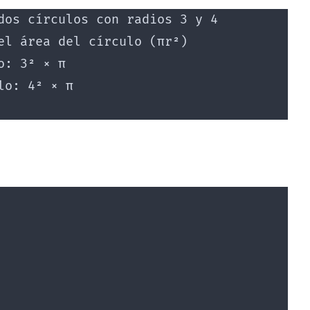
dos círculos con radios 3 y 4
el área del círculo (πr²)
o: 3² × π
lo: 4² × π