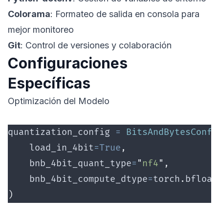
Colorama
: Formateo de salida en consola para
mejor monitoreo
Git
: Control de versiones y colaboración
Configuraciones
Específicas
Optimización del Modelo
quantization_config 
=
 BitsAndBytesConfi
    load_in_4bit
=True
,
    bnb_4bit_quant_type
=
"
nf4
"
,
    bnb_4bit_compute_dtype
=
torch
.
bfloat
)