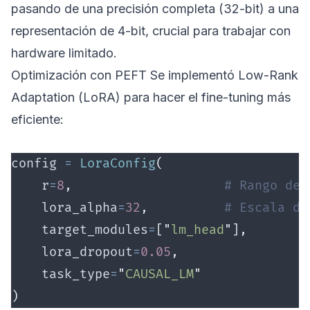
pasando de una precisión completa (32-bit) a una
representación de 4-bit, crucial para trabajar con
hardware limitado.
Optimización con PEFT Se implementó Low-Rank
Adaptation (LoRA) para hacer el fine-tuning más
eficiente:
config 
=
 LoraConfig
(
    r
=
8
,
                    # Rango de 
    lora_alpha
=
32
,
          # Escala de
    target_modules
=
[
"
lm_head
"
],
    lora_dropout
=
0.05
,
    task_type
=
"
CAUSAL_LM
"
)