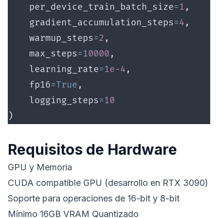
    per_device_train_batch_size
=
1
,
    gradient_accumulation_steps
=
4
,
    warmup_steps
=
2
,
    max_steps
=
10000
,
    learning_rate
=
1e-4
,
    fp16
=True
,
    logging_steps
=
10
)
Requisitos de Hardware
GPU y Memoria
CUDA compatible GPU (desarrollo en RTX 3090)
Soporte para operaciones de 16-bit y 8-bit
Mínimo 16GB VRAM Quantizado