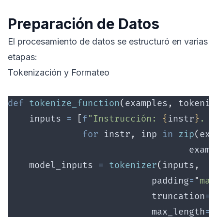
Preparación de Datos
El procesamiento de datos se estructuró en varias
etapas:
Tokenización y Formateo
def
 tokenize_function
(
examples
,
 tokeniz
    inputs 
=
 [
f
"Instrucción: 
{
instr
}
. E
              for
 instr
,
 inp 
in
 zip
(
exa
                                  examp
    model_inputs 
=
 tokenizer
(
inputs
,
                           padding
=
"
max
                           truncation
=T
                           max_length
=
5