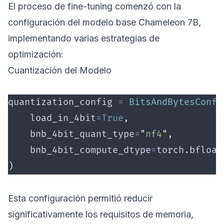
El proceso de fine-tuning comenzó con la
configuración del modelo base Chameleon 7B,
implementando varias estrategias de
optimización:
Cuantización del Modelo
quantization_config 
=
 BitsAndBytesConfi
    load_in_4bit
=True
,
    bnb_4bit_quant_type
=
"
nf4
"
,
    bnb_4bit_compute_dtype
=
torch
.
bfloat
)
Esta configuración permitió reducir
significativamente los requisitos de memoria,