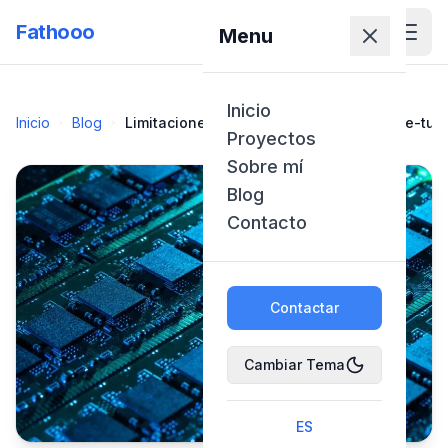
Fathooo
Menu
Inicio
Inicio
Blog
Limitaciones Computacionales en el Fine-tu
Proyectos
Sobre mí
Blog
Contacto
Contactar
Cambiar Tema
ES