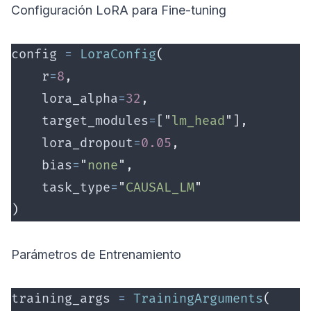
Configuración LoRA para Fine-tuning
config 
=
 LoraConfig
(
    r
=
8
,
    lora_alpha
=
32
,
    target_modules
=
[
"
lm_head
"
],
    lora_dropout
=
0.05
,
    bias
=
"
none
"
,
    task_type
=
"
CAUSAL_LM
"
)
Parámetros de Entrenamiento
training_args 
=
 TrainingArguments
(