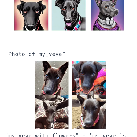
"Photo of my_yeye"
"my_yeye with flowers" - "my_yeye is