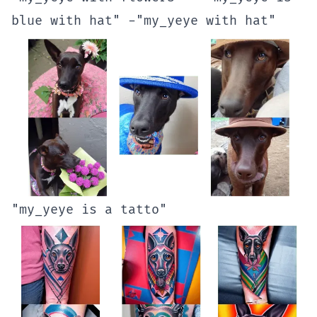
blue with hat" -"my_yeye with hat"
"my_yeye is a tatto"