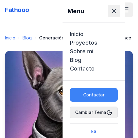
Fathooo
Menu
Inicio
Inicio
Blog
Generación de Imágenes con IA: El Avance Tecn
Proyectos
Sobre mí
Blog
Contacto
Contactar
Cambiar Tema
ES